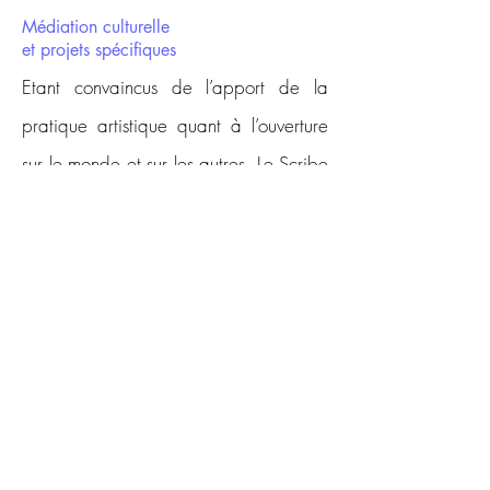
Médiation culturelle
et projets spécifiques
Etant convaincus de l’apport de la
pratique artistique quant à l’ouverture
sur le monde et sur les autres, Le Scribe
a décidé alors de miser sur la danse
pour amener l’individu à établir des
relations, échanger, communiquer et
construire de nouveaux langages. Nos
actions de médiations culturelles visent
à partager notre vision artistique et
offrent à toutes et tous l’opportunité de
découvrir la danse et/ou